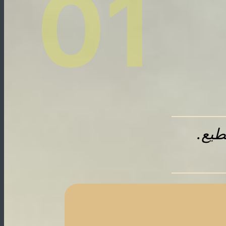
01
طيع.