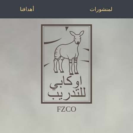
لمنشورات
أهدافنا